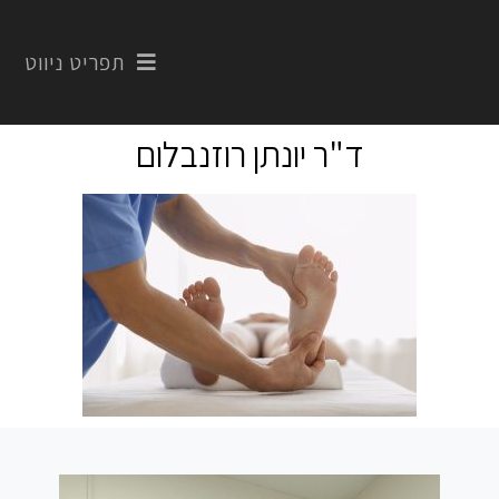
תפריט ניווט
ד"ר יונתן רוזנבלום