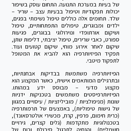
של בעיות במערכת התנועה. התחום עוסק בשיפור
יכולות תפקודיות וטיפול בבעיות עצב – שריר –
שלד. תחומים אלה כוללים טיפול נשימתי בפגים,
ילדים ומבוגרים, טיפולים התפתחותיים, טיפול
ושיקום אורתופדי ונוירולוגי בבוגרים, פגיעות
ספורט, כאבי שרירים, טיפול יציבתי, דליפות שתן,
שיקום לאחר אירוע מוחי, שיקום קטועים ועוד.
תפקיד הפיזיותרפיה הוא להביא את המטופל
לתפקוד מיטבי.
הפיזיותרפיה משתמשת בבדיקות אבחנתיות,
ובתרגילים המותאמים אישית, כאשר המקצוע הוא
מקצוע מדעי – מבוסס ידע במהותו.
הפיזיותרפיסטים משתמשים בטכניקות ידניות
שונות (מניפולציות / מוביליזציות / עיסויים במגוון
של גישות טיפוליות), באמצעים של תרמותרפיה
(כרית חימום, פרפין, קרח, מכשירי אולטרסאונד),
בטכנולוגיות מתקדמות (גלים קצרים, גירויים
חשמליים), והנחיה לתרגול סיבולת וכוח של